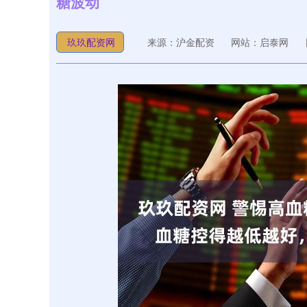
糖波动
玖玖配资网
来源：沪金配资
网站：启泰网