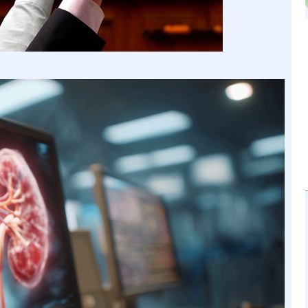
沪深300
4651.31
.24%
-6.85
-0.15%