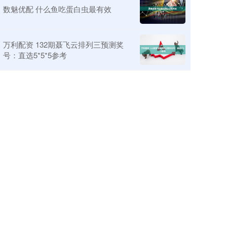
数魅优配 什么鱼吃蛋白虫最有效
万利配资 132期聂飞云排列三预测奖
号：直选5*5*5参考