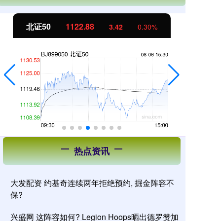
北证50
1122.88
创
3.42
0.30%
热点资讯
大发配资 约基奇连续两年拒绝预约, 掘金阵容不
保?
兴盛网 这阵容如何? Legion Hoops晒出德罗赞加