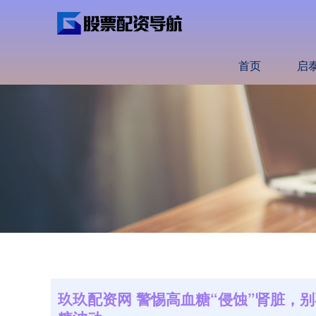
首页
启
玖玖配资网 警惕高血糖“侵蚀”肾脏，