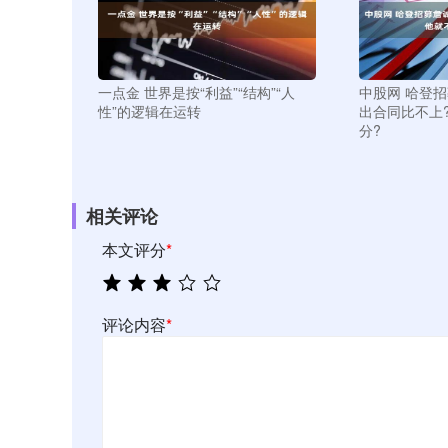
一点金 世界是按“利益”“结构”“人
中股网 哈登
性”的逻辑在运转
出合同比不上
分?
相关评论
本文评分
*
评论内容
*