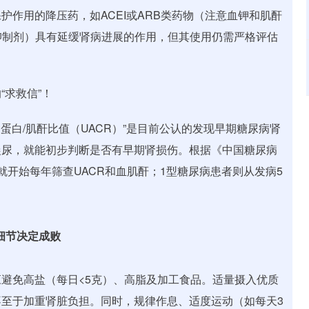
作用的降压药，如ACEI或ARB类药物（注意血钾和肌酐
2抑制剂）具有延缓肾病进展的作用，但其使用仍需严格评估
求救信”！
蛋白/肌酐比值（UACR）”是目前公认的发现早期糖尿病肾
晨尿，就能初步判断是否有早期肾损伤。根据《中国糖尿病
开始每年筛查UACR和血肌酐；1型糖尿病患者则从发病5
细节决定成败
避免高盐（每日<5克）、高脂及加工食品。适量摄入优质
至于加重肾脏负担。同时，规律作息、适度运动（如每天3