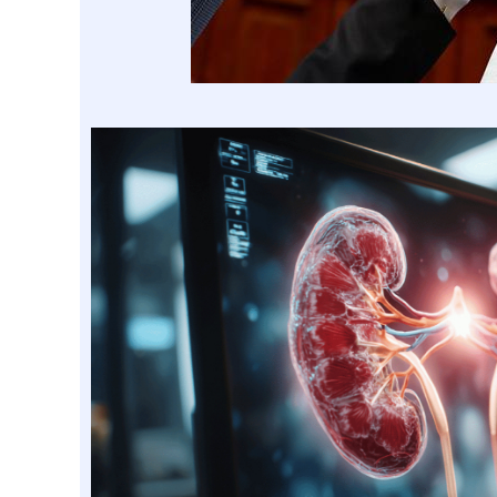
深证成指
14110.12
.92
0.57%
-34.08
-0