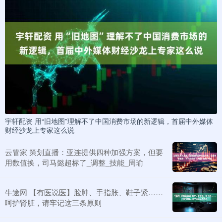
宇轩配资 用“旧地图”理解不了中国消费市场的新逻辑，首届中外媒体
财经沙龙上专家这么说
云管家 策划直播：亚连提供四种加强方案，但要
用数值换，司马懿超标了_调整_技能_周瑜
牛途网 【有医说医】脸肿、手指胀、鞋子紧……
呵护肾脏，请牢记这三条原则