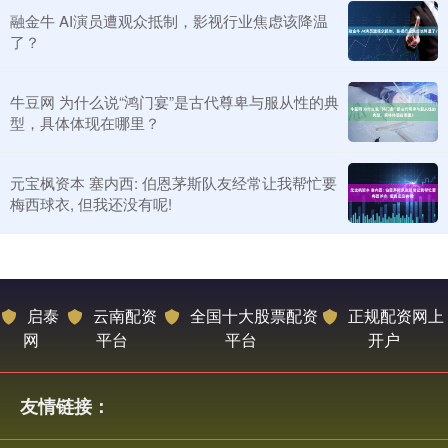
融金牛 AI演员遭观众抵制，影视行业焦虑该降温
了？
牛豆网 为什么说“鸿门宴”是古代尊卑与服从性的典
型，具体体现在哪里？
元宝枫资本 塞内西: 伯恩茅斯队友经常让我帮忙要
梅西球衣, 但我还没有呢!
启泰
云南配资
全国十大股票配资
正规配资网上
网
平台
平台
开户
友情链接：