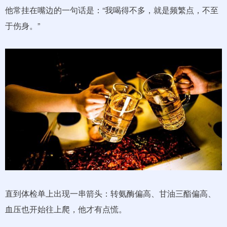
他常挂在嘴边的一句话是：“我喝得不多，就是频繁点，不至
于伤身。”
直到体检单上出现一串箭头：转氨酶偏高、甘油三酯偏高、
血压也开始往上爬，他才有点慌。