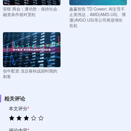
安联 两会｜潘功胜：保持社会
鑫赢智投 TD Cowen: AI主导不
融资条件相对宽松
止英伟达，AMD(AMD.US)、博
通(AVGO.US)等公司将迎增长
良机
创牛配资 浅议春秋战国时期的
刺客
相关评论
本文评分
*
评论内容
*