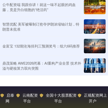
公牛配资端 我跟你讲！就这一味不起眼的鸡血
藤，竟是升白细胞的“绝活药”
智慧优配 美军被曝制订抢夺伊朗浓缩铀计划，特
朗普未批准
金富宝 132期沧海排列三预测奖号：组六6码推荐
鼎茂策略 AWE2026闭幕：AI重构产业全景 技术外
溢与硬核算力双向突围
启泰
云南配资
全国十大股票配资
正规配资网上
网
平台
平台
开户