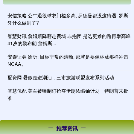
安信策略 公牛退役球衣门槛多高, 罗德曼都没这待遇, 罗斯
凭什么做到了?
智慧财讯 詹姆斯降薪赴费城 非抱团 是选更难的路再攀高峰
41岁的勒布朗·詹姆斯...
安泰证券 徐昕: 目标非常的清晰, 那就是要像林葳那样冲击
NCAA。
配资网 暑假走进潮汕，三市旅游联盟发布系列活动
智慧优配 美军被曝制订抢夺伊朗浓缩铀计划，特朗普未批
准
推荐资讯