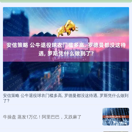
安信策略 公牛退役球衣门槛多高, 罗德曼都没这待遇, 罗斯凭什么做到
了?
牛操盘 蒸发1万亿！阿里巴巴，又跌麻了