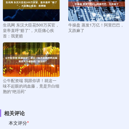
生讯网 东汉大臣花500万买官，
牛操盘 蒸发1万亿！阿里巴巴，
皇帝直呼“赔了”，大臣痛心疾
又跌麻了
首：我更赔
公牛配资端 我跟你讲！就这一
味不起眼的鸡血藤，竟是升白细
胞的“绝活药”
相关评论
本文评分
*