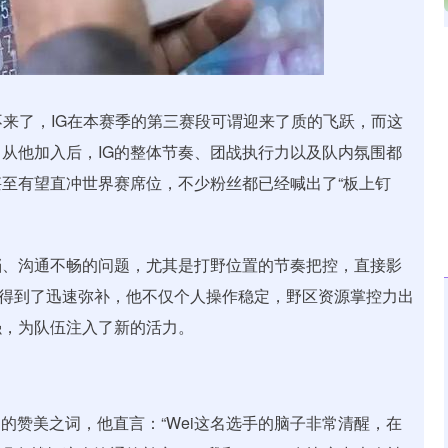
北证50
1134.24
3%
11.37
1.01%
彻底回不来了，IG在本赛季的第三赛段可谓迎来了质的飞跃，而这
自从他加入后，IG的整体节奏、团战执行力以及队内氛围都
甚至有望直冲世界赛席位，不少粉丝都已经喊出了“板上钉
档、沟通不畅的问题，尤其是打野位置的节奏把控，直接影
板得到了迅速弥补，他不仅个人操作稳定，野区资源掌控力出
强，为队伍注入了新的活力。
ei的赞美之词，他直言：“Wei这名选手的脑子非常清醒，在