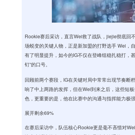
沪深300
4694.44
0.89
1.42%
43.13
0.9
Rookie赛后采访，直言Wei救了战队，jiejie
场蜕变的关键人物，正是新加盟的打野选手 Wei，
有了明显提升，如今的IG不仅在登峰组稳扎稳打，
钉”的口号。
回顾前两个赛段，IG在关键对局中常常出现节奏断
响了中上两路的发挥，但在Wei到来之后，这些短
色，更重要的是，他在比赛中的沟通与指挥能力极
展开剩余69%
在赛后采访中，队伍核心Rookie更是毫不吝惜对W