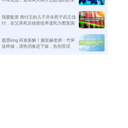
我要配资 商纣王的儿子并未死于武王伐
纣，在父亲死后他曾统率遗民力图复国
股票king 药食新解丨施宣赫老师：竹笋
这样做，清热消食还下饭，告别苦涩