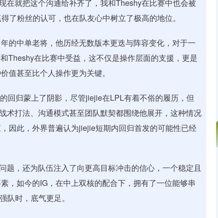
现在就把这个沟通给补齐了，我和Theshy在比赛中也会被
仅赢得了粉丝的认可，也在队友心中树立了极高的地位。
征战多年的中单老将，他历经无数版本更迭与阵容变化，对于一
e和Theshy在比赛中受益，这不仅是操作层面的支援，更是
种价值甚至比个人操作更为关键。
e的回归蒙上了阴影，尽管jiejie在LPL有着不俗的履历，但
系，战术打法、沟通模式甚至团队默契都围绕他展开，这种情况
因此，外界普遍认为jiejie短期内回归首发的可能性已经
短期问题，还为队伍注入了向更高目标冲击的信心，一个稳定且
素，如今的IG，在中上双核的配合下，拥有了一位能够串
级强队时，底气更足。