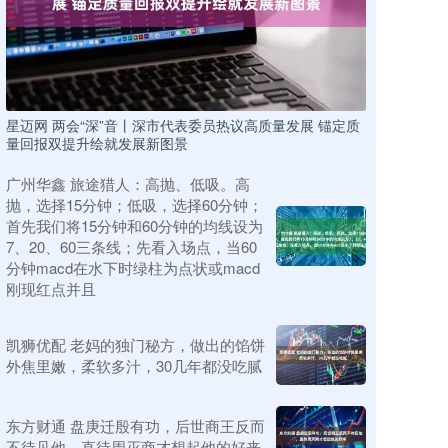
星迈网 两会“深”音丨深市代表委员热议高质量发展 锚定质
量回报双提升绘就发展新图景
广州华鑫 旅途猎人：高抛、低吸。高
抛，选择15分钟；低吸，选择60分钟；
首先我们将15分钟和60分钟的均线设为
7、20、60三条线；先看入场点，当60
分钟macd在水下时绿柱为点状或macd
刚现红点并且
凯狮优配 老妈的独门秘方，做出的馅饼
外焦里嫩，柔软多汁，30几年都没吃腻
东方财通 盘庚迁殷有功，后世商王反而
不待见他，直待周灭商才想起他的好来