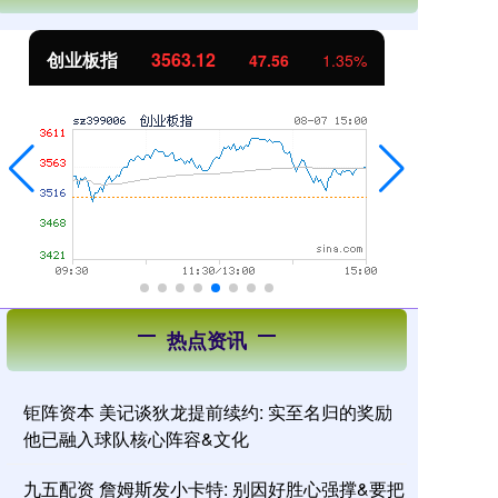
创业板指
3563.12
基
47.56
1.35%
热点资讯
钜阵资本 美记谈狄龙提前续约: 实至名归的奖励
他已融入球队核心阵容&文化
九五配资 詹姆斯发小卡特: 别因好胜心强撑&要把