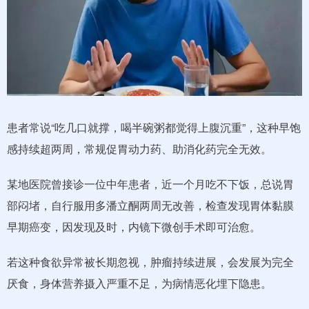
患者常说“吃几口就撑，喝半碗粥都觉得上腹沉重”，这种早饱
感持续超两周，常规促胃动力药、助消化药完全无效。
某地医院曾接诊一位中年患者，近一个月吃不下饭，总说胃
部闷堵，自行服用多潘立酮两周无改善，检查发现胃体黏膜
早期癌变，因发现及时，内镜下微创手术即可治愈。
若这种食欲异常被长期忽视，肿瘤持续进展，会发展为完全
厌食，身体营养摄入严重不足，为病情恶化埋下隐患。