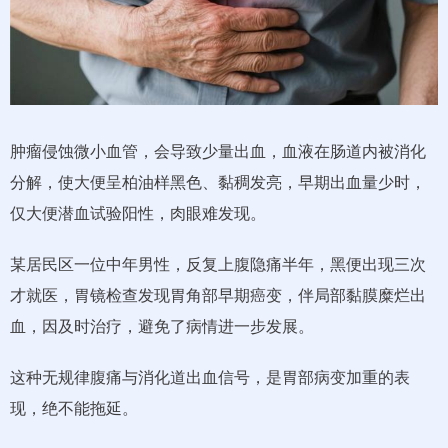
肿瘤侵蚀微小血管，会导致少量出血，血液在肠道内被消化
分解，使大便呈柏油样黑色、黏稠发亮，早期出血量少时，
仅大便潜血试验阳性，肉眼难发现。
某居民区一位中年男性，反复上腹隐痛半年，黑便出现三次
才就医，胃镜检查发现胃角部早期癌变，伴局部黏膜糜烂出
血，因及时治疗，避免了病情进一步发展。
这种无规律腹痛与消化道出血信号，是胃部病变加重的表
现，绝不能拖延。