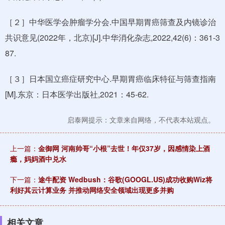
［２］中华医学会肿瘤学分会.中国早期胃癌筛查及内镜诊治
共识意见(2022年，北京)[J].中华消化杂志,2022,42(6)：361-3
87.
［３］日本国立癌症研究中心.早期胃癌临床特征与筛查指南
[M].东京：日本医学出版社,2021：45-62.
启泰网提示：文章来自网络，不代表本站观点。
上一篇：
金御网 河南帅哥“小根”去世！年仅37岁，因感情染上酒
瘾，妈妈酒中兑水
下一篇：
途牛配资 Wedbush：谷歌(GOOGL.US)成功收购Wiz将
利好其云计算业务 并推动网络安全领域出现更多并购
相关文章