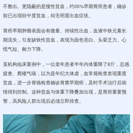
不敷出。更隐蔽的是慢性贫血，约35%早期胃癌患者，确诊
前已出现轻中度贫血，却无明显出血症状。
胃癌早期肿瘤表面会有微量、持续性出血，血液中铁元素长
期流失，引发缺铁性贫血，表现为面色苍白、头晕乏力、心
慌气短、耐力下降。
某机构临床案例中，一位老年患者半年内体重降了8斤，总感
疲惫、爬楼气喘，以为是年纪大体虚，血常规检查发现重度
贫血，进一步胃镜检查确诊胃窦早期癌，及时手术治疗后病
情得到控制。这种贫血与体重下降叠加出现，是胃癌重要预
警，高风险人群出现后必须立即排查。