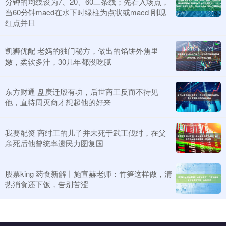
分钟的均线设为7、20、60三条线；先看入场点，
当60分钟macd在水下时绿柱为点状或macd 刚现
红点并且
凯狮优配 老妈的独门秘方，做出的馅饼外焦里
嫩，柔软多汁，30几年都没吃腻
东方财通 盘庚迁殷有功，后世商王反而不待见
他，直待周灭商才想起他的好来
我要配资 商纣王的儿子并未死于武王伐纣，在父
亲死后他曾统率遗民力图复国
股票king 药食新解丨施宣赫老师：竹笋这样做，清
热消食还下饭，告别苦涩