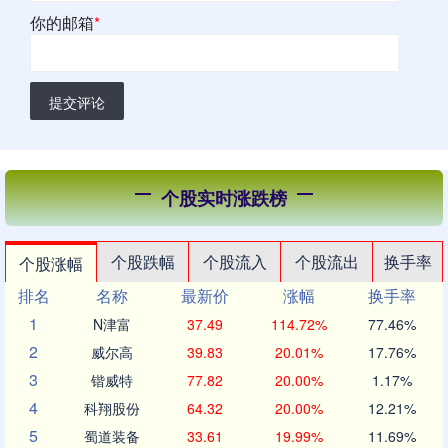
你的邮箱
*
提交评论
个股实时涨跌榜
个股跌幅
个股流入
个股流出
换手率
个股涨幅
排名
名称
最新价
涨幅
换手率
1
N津富
37.49
114.72%
77.46%
2
威尔高
39.83
20.01%
17.76%
3
锴威特
77.82
20.00%
1.17%
4
科翔股份
64.32
20.00%
12.21%
5
蜀道装备
33.61
19.99%
11.69%