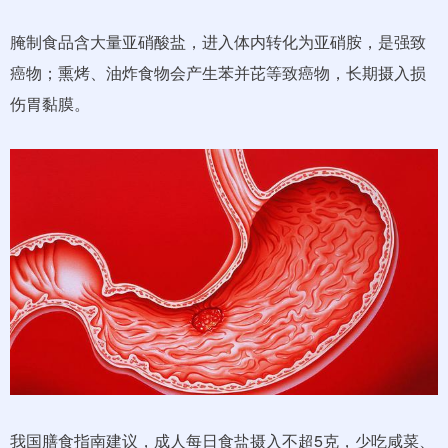
腌制食品含大量亚硝酸盐，进入体内转化为亚硝胺，是强致
癌物；熏烤、油炸食物会产生苯并芘等致癌物，长期摄入损
伤胃黏膜。
我国膳食指南建议，成人每日食盐摄入不超5克，少吃咸菜、