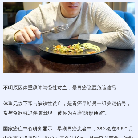
不明原因体重骤降与慢性贫血，是胃癌隐匿危险信号
体重无故下降与缺铁性贫血，是胃癌早期另一组关键信号，
常与食欲减退伴随出现，被称为胃癌“隐形预警”。
国家癌症中心研究显示，早期胃癌患者中，38%会在3-6个月
内体重下降超5%，部分人甚至达10%，且无刻意节食、运动