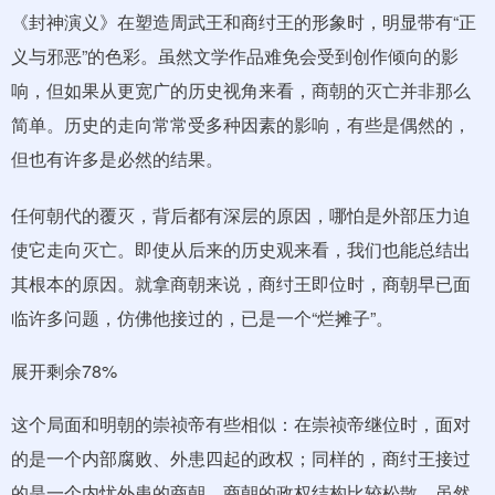
《封神演义》在塑造周武王和商纣王的形象时，明显带有“正
义与邪恶”的色彩。虽然文学作品难免会受到创作倾向的影
响，但如果从更宽广的历史视角来看，商朝的灭亡并非那么
简单。历史的走向常常受多种因素的影响，有些是偶然的，
但也有许多是必然的结果。
任何朝代的覆灭，背后都有深层的原因，哪怕是外部压力迫
使它走向灭亡。即使从后来的历史观来看，我们也能总结出
其根本的原因。就拿商朝来说，商纣王即位时，商朝早已面
临许多问题，仿佛他接过的，已是一个“烂摊子”。
展开剩余78%
这个局面和明朝的崇祯帝有些相似：在崇祯帝继位时，面对
的是一个内部腐败、外患四起的政权；同样的，商纣王接过
的是一个内忧外患的商朝。商朝的政权结构比较松散，虽然