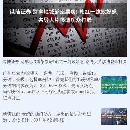
港陆证券 别拿地域绑架票房! 韩红一跪败好感, 名导大片惨遭观众打脸
广州华鑫 旅途猎人：高抛、低吸。高抛，选择15
分钟；低吸，选择60分钟；首先我们将15分钟和60
分钟的均线设为7、20、60三条线；先看入场点，
当60分钟macd在水下时绿柱为点状或macd 刚现
红点并且
凯狮优配 老妈的独门秘方，做出的馅饼外焦里
嫩，柔软多汁，30几年都没吃腻