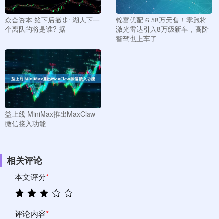
众合资本 篮下后撤步: 湖人下一
锦富优配 6.58万元售！零跑将
个离队的将是谁? 据
激光雷达引入8万级新车，高阶
智驾也上车了
益上线 MiniMax推出MaxClaw
微信接入功能
相关评论
本文评分
*
评论内容
*