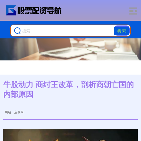
搜索
牛股动力 商纣王改革，剖析商朝亡国的
内部原因
网站：启泰网