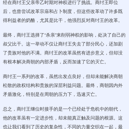
经在商纣王父亲帝乙时期对神权进行了挑战。商纣王即位
后，也曾尝试改革宗庙和占卜制度，但这些改革动了许多既
得利益者的奶酪，尤其是比干，他强烈反对商纣王的改革。
最终，商纣王选择了“杀亲”来削弱神权的影响，处决了自己的
叔父比干。这一举动不仅让商纣王失去了部分民心，还加剧
了贵族对他的不满。商纣王的改革虽然有进步意义，但却没
有根本解决商朝的内部矛盾，反而加速了它的灭亡。
商纣王一系列的改革，虽然出发点良好，但却未能解决商朝
松散的政权结构和贵族的深层利益问题。最终，商朝因内外
矛盾激化，特别是在周朝的压力下，迅速灭亡。
总之，商纣王继位时接手的是一个已经处于危机中的朝代，
他的改革虽有一定进步性，却未能真正触及问题的根源。这
也让我们看到了历史的复杂性，不同的力量交织在一起，最