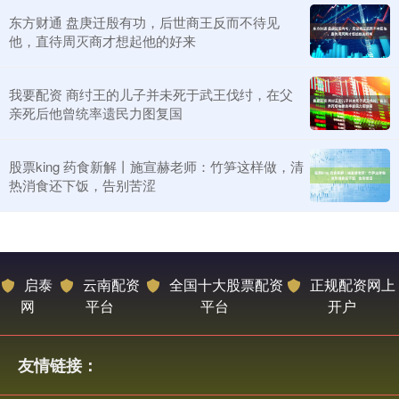
东方财通 盘庚迁殷有功，后世商王反而不待见
他，直待周灭商才想起他的好来
我要配资 商纣王的儿子并未死于武王伐纣，在父
亲死后他曾统率遗民力图复国
股票king 药食新解丨施宣赫老师：竹笋这样做，清
热消食还下饭，告别苦涩
启泰
云南配资
全国十大股票配资
正规配资网上
网
平台
平台
开户
友情链接：