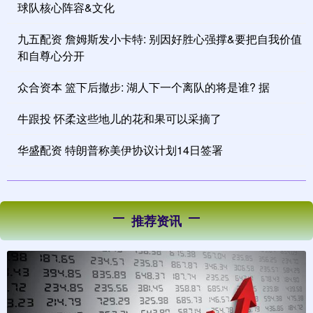
球队核心阵容&文化
九五配资 詹姆斯发小卡特: 别因好胜心强撑&要把自我价值
和自尊心分开
众合资本 篮下后撤步: 湖人下一个离队的将是谁? 据
牛跟投 怀柔这些地儿的花和果可以采摘了
华盛配资 特朗普称美伊协议计划14日签署
推荐资讯