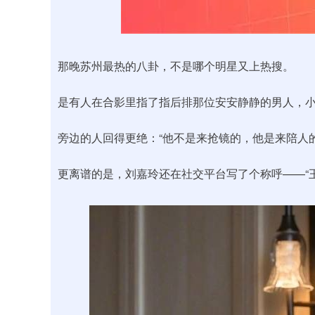
沪深300
4694.44
0.89
1.42%
43.13
0.9
那晚苏州最热的八卦，不是哪个明星又上热搜。
是有人在合影里指了指后排那位安安静静的男人，小
旁边的人回得更绝：“他不是来抢镜的，他是来陪人的
更离谱的是，刘嘉玲还在社交平台写了个称呼——“王