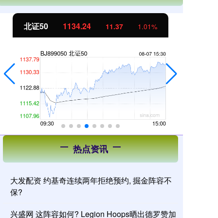
创业板指
3563.12
基
47.56
1.35%
热点资讯
大发配资 约基奇连续两年拒绝预约, 掘金阵容不
保?
兴盛网 这阵容如何? Legion Hoops晒出德罗赞加