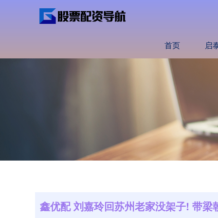
首页
启
鑫优配 刘嘉玲回苏州老家没架子! 带