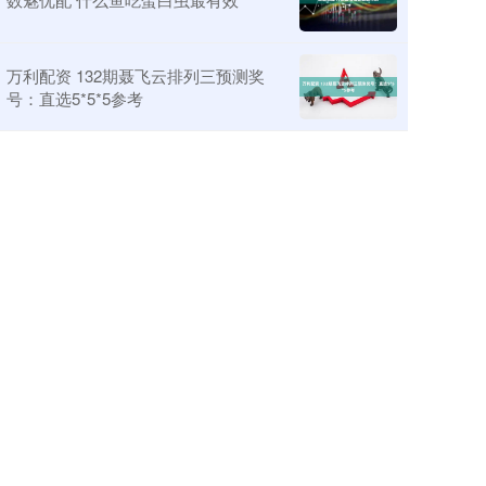
万利配资 132期聂飞云排列三预测奖
号：直选5*5*5参考