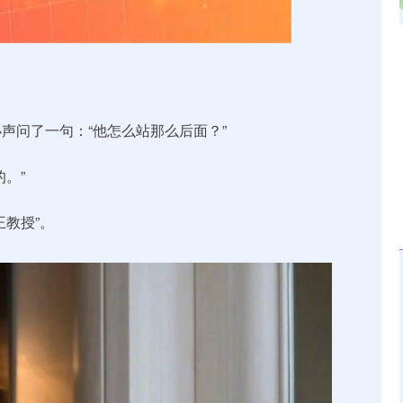
北证50
1134.24
3%
11.37
1.01%
声问了一句：“他怎么站那么后面？”
。”
教授”。