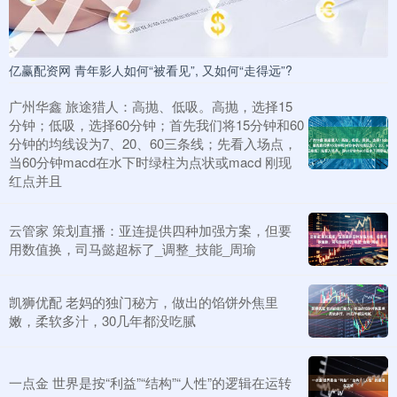
亿赢配资网 青年影人如何“被看见”, 又如何“走得远”?
广州华鑫 旅途猎人：高抛、低吸。高抛，选择15
分钟；低吸，选择60分钟；首先我们将15分钟和60
分钟的均线设为7、20、60三条线；先看入场点，
当60分钟macd在水下时绿柱为点状或macd 刚现
红点并且
云管家 策划直播：亚连提供四种加强方案，但要
用数值换，司马懿超标了_调整_技能_周瑜
凯狮优配 老妈的独门秘方，做出的馅饼外焦里
嫩，柔软多汁，30几年都没吃腻
一点金 世界是按“利益”“结构”“人性”的逻辑在运转