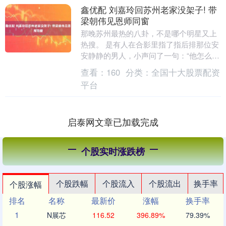
鑫优配 刘嘉玲回苏州老家没架子! 带
梁朝伟见恩师同窗
那晚苏州最热的八卦，不是哪个明星又上
热搜。 是有人在合影里指了指后排那位安
安静静的男人，小声问了一句：“他怎么站
那么后面？” 旁边的人回得更绝：“他不是
查看：
160
分类：
全国十大股票配资
来抢镜的....
平台
启泰网文章已加载完成
个股实时涨跌榜
个股跌幅
个股流入
个股流出
换手率
个股涨幅
排名
名称
最新价
涨幅
换手率
1
N展芯
116.52
396.89%
79.39%