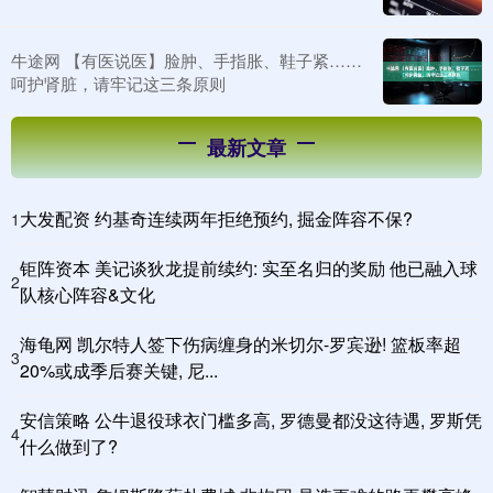
牛途网 【有医说医】脸肿、手指胀、鞋子紧……
呵护肾脏，请牢记这三条原则
最新文章
大发配资 约基奇连续两年拒绝预约, 掘金阵容不保?
1
钜阵资本 美记谈狄龙提前续约: 实至名归的奖励 他已融入球
2
队核心阵容&文化
海龟网 凯尔特人签下伤病缠身的米切尔-罗宾逊! 篮板率超
3
20%或成季后赛关键, 尼...
安信策略 公牛退役球衣门槛多高, 罗德曼都没这待遇, 罗斯凭
4
什么做到了?