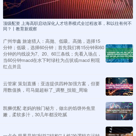
顶级配资 上海高职启动深化人才培养模式全过程改革，和以往有何不
同？丨教育新观察
广州华鑫 旅途猎人：高抛、低吸。高抛，选择15
分钟；低吸，选择60分钟；首先我们将15分钟和60
分钟的均线设为7、20、60三条线；先看入场点，
当60分钟macd在水下时绿柱为点状或macd 刚现
红点并且
云管家 策划直播：亚连提供四种加强方案，但要
用数值换，司马懿超标了_调整_技能_周瑜
凯狮优配 老妈的独门秘方，做出的馅饼外焦里
嫩，柔软多汁，30几年都没吃腻
一点金 世界是按“利益”“结构”“人性”的逻辑在运转