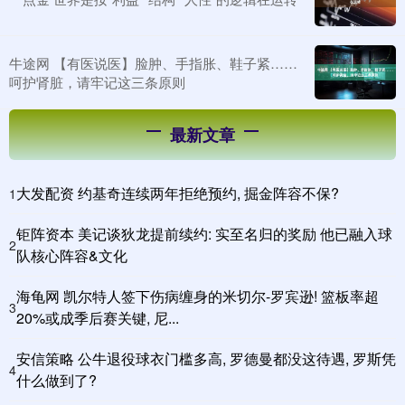
牛途网 【有医说医】脸肿、手指胀、鞋子紧……
呵护肾脏，请牢记这三条原则
最新文章
大发配资 约基奇连续两年拒绝预约, 掘金阵容不保?
1
钜阵资本 美记谈狄龙提前续约: 实至名归的奖励 他已融入球
2
队核心阵容&文化
海龟网 凯尔特人签下伤病缠身的米切尔-罗宾逊! 篮板率超
3
20%或成季后赛关键, 尼...
安信策略 公牛退役球衣门槛多高, 罗德曼都没这待遇, 罗斯凭
4
什么做到了?