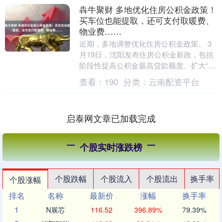
犇牛聚财 多地优化住房公积金政策！
买车位也能提取，还可支付取暖费、
物业费……
近期，多地调整优化住房公积金政策。 3
月19日，沈阳发布住房公积金新政，包括
阶段性提高公积金最高贷款额度、扩大“商
转公”贷款支持范围、阶段性取消公积金贷
查看：
190
分类：
云南配资平台
款次数限....
启泰网文章已加载完成
个股实时涨跌榜
个股跌幅
个股流入
个股流出
换手率
个股涨幅
排名
名称
最新价
涨幅
换手率
1
N展芯
116.52
396.89%
79.39%