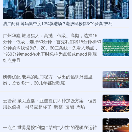
浩广配资 筹码集中度12%就进场？老股民教你3个“验真”技巧
广州华鑫 旅途猎人：高抛、低吸。高抛，选择15
分钟；低吸，选择60分钟；首先我们将15分钟和60
分钟的均线设为7、20、60三条线；先看入场点，
当60分钟macd在水下时绿柱为点状或macd 刚现
红点并且
凯狮优配 老妈的独门秘方，做出的馅饼外焦里
嫩，柔软多汁，30几年都没吃腻
云管家 策划直播：亚连提供四种加强方案，但要
用数值换，司马懿超标了_调整_技能_周瑜
一点金 世界是按“利益”“结构”“人性”的逻辑在运转