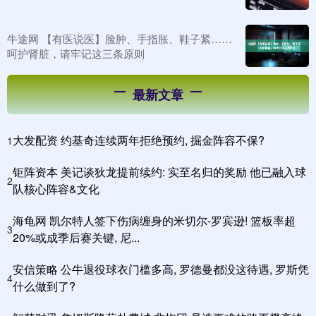
牛途网 【有医说医】脸肿、手指胀、鞋子紧……
呵护肾脏，请牢记这三条原则
最新文章
大发配资 约基奇连续两年拒绝预约, 掘金阵容不保?
1
钜阵资本 美记谈狄龙提前续约: 实至名归的奖励 他已融入球
2
队核心阵容&文化
海龟网 凯尔特人签下伤病缠身的米切尔-罗宾逊! 篮板率超
3
20%或成季后赛关键, 尼...
安信策略 公牛退役球衣门槛多高, 罗德曼都没这待遇, 罗斯凭
4
什么做到了?