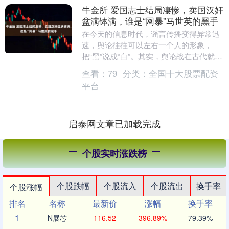
牛金所 爱国志士结局凄惨，卖国汉奸
盆满钵满，谁是“网暴”马世英的黑手
在今天的信息时代，谣言传播变得异常迅
速，舆论往往可以左右一个人的形象，
把“黑”说成“白”。其实，舆论战在古代就已
存在。以弘光朝首辅马士英为例，许多人
查看：
79
分类：
全国十大股票配资
认为他主政期....
平台
启泰网文章已加载完成
个股实时涨跌榜
个股跌幅
个股流入
个股流出
换手率
个股涨幅
排名
名称
最新价
涨幅
换手率
1
N展芯
116.52
396.89%
79.39%