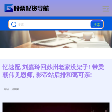
搜索
忆速配 刘嘉玲回苏州老家没架子! 带梁
朝伟见恩师, 影帝站后排和蔼可亲!
网站：启泰网