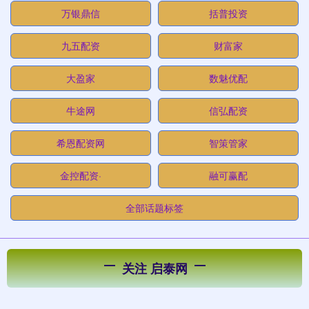
万银鼎信
括普投资
九五配资
财富家
大盈家
数魅优配
牛途网
信弘配资
希恩配资网
智策管家
金控配资·
融可赢配
全部话题标签
关注 启泰网