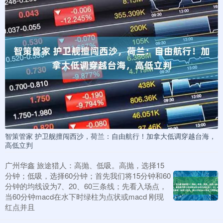
智策管家 护卫舰擅闯西沙，荷兰：自由航行！加拿大低调穿越台海，
高低立判
广州华鑫 旅途猎人：高抛、低吸。高抛，选择15
分钟；低吸，选择60分钟；首先我们将15分钟和60
分钟的均线设为7、20、60三条线；先看入场点，
当60分钟macd在水下时绿柱为点状或macd 刚现
红点并且