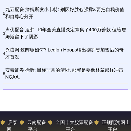
九五配资 詹姆斯发小卡特: 别因好胜心强撑&要把自我价值
2
和自尊心分开
声优配音 追梦: 10年全美直播决定筹集了400万善款 但给詹
3
姆斯留下了阴影
兴盛网 这阵容如何? Legion Hoops晒出德罗赞加盟后的奇
4
才首发
安泰证券 徐昕: 目标非常的清晰, 那就是要像林葳那样冲击
5
NCAA。
启泰
云南配资
全国十大股票配资
正规配资网上
网
平台
平台
开户