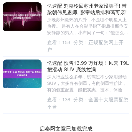
忆速配 刘嘉玲回苏州老家没架子! 带
梁朝伟见恩师, 影帝站后排和蔼可亲!
那晚苏州最热的八卦，不是哪个明星又上
热搜。 是有人在合影里指了指后排那位安
安静静的男人，小声问了一句：“他怎么站
那么后面？” 旁边的人回得更绝：“他不是
查看：
153
分类：
正规配资网上开
来抢镜的....
户
忆速配 预售13.99 万炸场！风云 T9L
把混动 SUV 底线拉满
深入行业这么多年，试驾过不少家用混动
SUV，大多各有侧重，有的侧重性价比，
有的侧重配置，能把实惠、技术、体验三
者兼顾到位的，并不算多。直到奇瑞风云
查看：
136
分类：
全国十大股票配资
之夜推出风云T....
平台
启泰网文章已加载完成