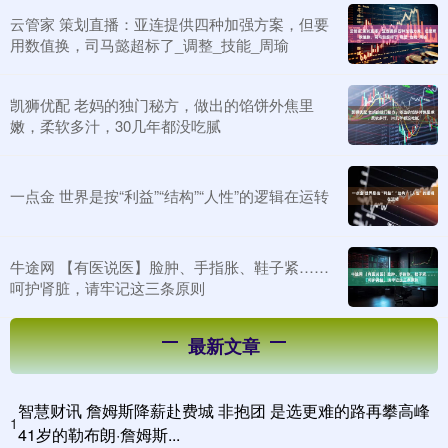
云管家 策划直播：亚连提供四种加强方案，但要
用数值换，司马懿超标了_调整_技能_周瑜
凯狮优配 老妈的独门秘方，做出的馅饼外焦里
嫩，柔软多汁，30几年都没吃腻
一点金 世界是按“利益”“结构”“人性”的逻辑在运转
牛途网 【有医说医】脸肿、手指胀、鞋子紧……
呵护肾脏，请牢记这三条原则
最新文章
智慧财讯 詹姆斯降薪赴费城 非抱团 是选更难的路再攀高峰
1
41岁的勒布朗·詹姆斯...